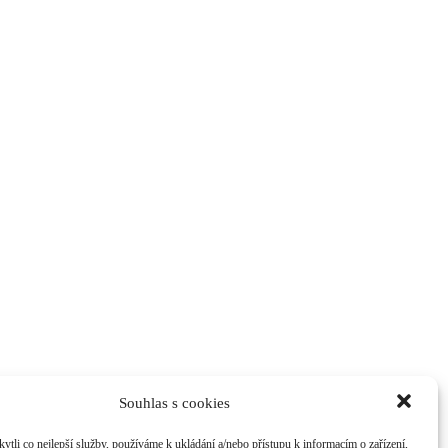
Souhlas s cookies
li co nejlepší služby, používáme k ukládání a/nebo přístupu k informacím o zařízení,