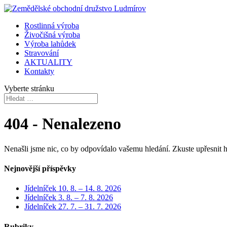
Rostlinná výroba
Živočišná výroba
Výroba lahůdek
Stravování
AKTUALITY
Kontakty
Vyberte stránku
404 - Nenalezeno
Nenašli jsme nic, co by odpovídalo vašemu hledání. Zkuste upřesnit 
Nejnovější příspěvky
Jídelníček 10. 8. – 14. 8. 2026
Jídelníček 3. 8. – 7. 8. 2026
Jídelníček 27. 7. – 31. 7. 2026
Rubriky